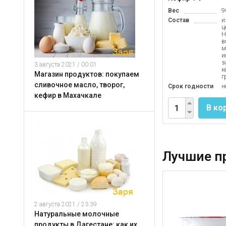
Вес
9
Состав
и
ц
Н
в
м
и
з
3 августа 2021 / 00:01
к
Магазин продуктов: покупаем
г
сливочное масло, творог,
Срок годности
н
кефир в Махачкале
В ко
Лучшие пр
2 августа 2021 / 23:39
Натуральные молочные
продукты в Дагестане: как их