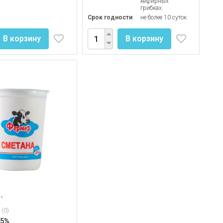
кефирных
грибках.
Срок годности
не более 10 суток
В корзину
В корзину
.
(0)
15%