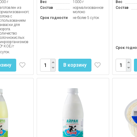
000 г
Вес
1000 г
Вес
зготовлен из
Состав
нормализованное
Состав
ормализованного
молоко
олока с
Срок годности
не более 5 суток
спользованием
акваски для
ворога.
оличество
олочнокислых
икроорганизмов
0⁶ КОЕ/г
Срок годно
 суток.
рзину
В корзину