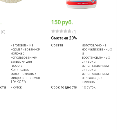
.
150 руб.
(0)
(0)
Сметана 20%
изготовлен из
Состав
изготовлено из
нормализованного
нормализованных
молока с
и
использованием
восстановленных
закваски для
сливок с
творога.
использованием
Количество
сливок с
молочнокислых
использованием
микроорганизмов
закваски для
10⁶ КОЕ/г
сметаны.
сти
7 суток.
Срок годности
10 суток.