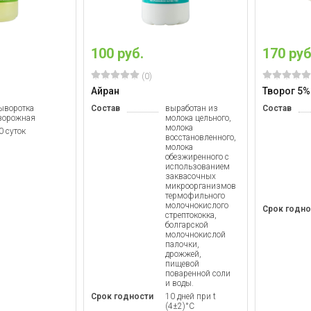
100 руб.
170 руб
(0)
Айран
Творог 5%
ыворотка
Состав
выработан из
Состав
ворожная
молока цельного,
молока
0 суток
восстановленного,
молока
обезжиренного с
использованием
заквасочных
микроорганизмов
термофильного
молочнокислого
Срок годно
стрептококка,
болгарской
молочнокислой
палочки,
дрожжей,
пищевой
поваренной соли
и воды.
Срок годности
10 дней при t
(4±2)°C