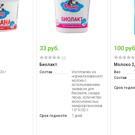
33 руб.
100 руб
(0)
Биолакт.
Молоко 2
00 г
Состав
Изготовлен из
Вес
нормализованного
Состав
молока с
использованием
Срок годно
закваски для
биолакта, сахара-
песка, количество
молочнокислых
микроорганизмов
10⁷ КОЕ/г.
Срок годности
7 дней