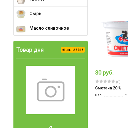
Сыры
Масло сливочное
Товар дня
01
дн.
12
:
57
:
12
80 руб.
(0)
Сметана 20 %
Вес
2