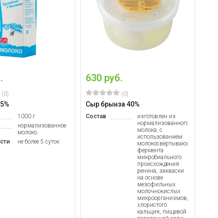
.
630 руб.
(0)
(0)
,5%
Сыр брынза 40%
1000 г
Состав
изготовлен из
нормализованного
нормализованное
молока, с
молоко.
использованием
сти
не более 5 суток
молокосвёртывающего
фермента
микробиального
происхождения
ренина, закваски
на основе
мезофильных
молочнокислых
микроорганизмов,
хлористого
кальция, пищевой