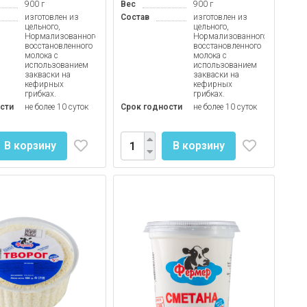
900 г
Вес
900 г
изготовлен из
Состав
изготовлен из
цельного,
цельного,
Нормализованного,
Нормализованного,
восстановленного
восстановленного
молока с
молока с
использованием
использованием
закваски на
закваски на
кефирных
кефирных
грибках.
грибках.
сти
не более 10 суток
Срок годности
не более 10 суток
В корзину
В корзину