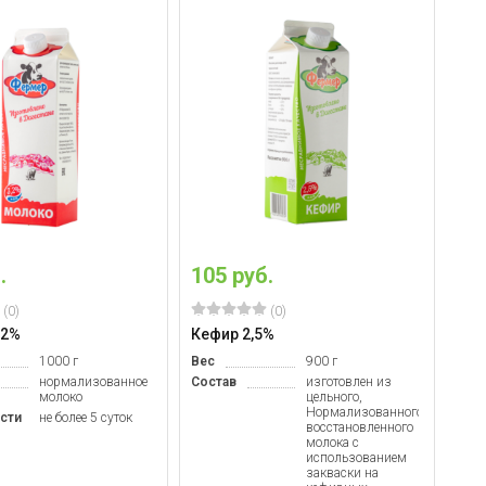
.
105 руб.
(0)
(0)
,2%
Кефир 2,5%
1000 г
Вес
900 г
нормализованное
Состав
изготовлен из
молоко
цельного,
Нормализованного,
сти
не более 5 суток
восстановленного
молока с
использованием
закваски на