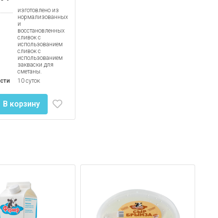
изготовлено из
нормализованных
и
восстановленных
сливок с
использованием
сливок с
использованием
закваски для
сметаны.
сти
10 суток
В корзину