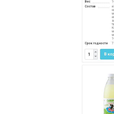
Вес
1
Состав
и
н
м
и
з
т
К
м
м
1
Срок годности
7
В ко