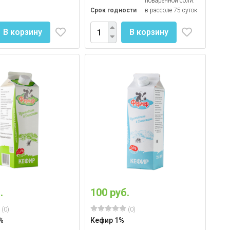
поваренной соли.
Срок годности
в рассоле 75 суток
В корзину
В корзину
.
100 руб.
(0)
(0)
%
Кефир 1%