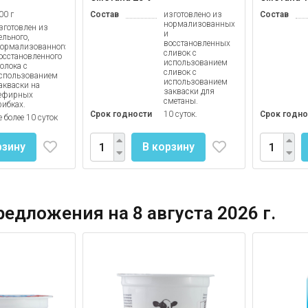
00 г
Состав
изготовлено из
Состав
нормализованных
зготовлен из
и
ельного,
восстановленных
ормализованного,
сливок с
осстановленного
использованием
олока с
сливок с
спользованием
использованием
акваски на
закваски для
ефирных
сметаны.
рибках.
Срок годности
10 суток.
Срок годно
е более 10 суток
рзину
В корзину
едложения на 8 августа 2026 г.